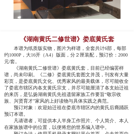
《湖南黄氏二修世谱》娄底黄氏套
本谱为纸质版实物，图片为样谱，全套共计6部，每部
约1000P，大16开（A4）版面，分２匣装配，预订价：2000
元/套。
《湖南黄氏二修世谱》娄底黄氏套，目前已经编罢样
谱，尚未印刷。
《二修》娄底黄氏套图文并茂，刊发有大量
彩页，是
娄底
黄氏文化、优秀家风的最美载体，尽可能收全
了
娄底
市辖区内各支黄氏宗支，并尽可能厘清了各支始迁祖
的来历，
是弘扬湖南黄氏先祖遗留家族工作要旨“敬宗收
族、兴贤育才”家风的上好读物与具体实践之典范。
预订对象：欢迎始迁祖在
娄底
市辖区内的黄氏后裔踊跃
预订本谱。
凡请谱者，可提供本人半身工作照片、个人简介、本人
在家族族谱中的位置，以便将您的世系编入谱中。
预订办法：使用手机登录本网站平台首页，点击首页中