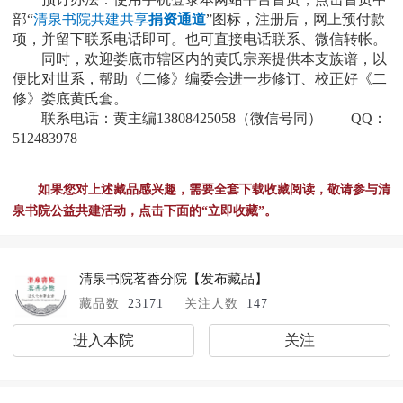
部“
清泉书院共建共享
捐资通道
”图标，
注册后，
网上预付款
项，并留下联系电话即可。
也可直接电话联系、微信转帐。
同时，欢迎
娄底
市辖区内的黄氏宗亲提供本支族谱，以
便比对世系，帮助《二修》编委会进一步修订、校正好《二
修》
娄底
黄氏套。
联系电话：黄主编13808425058（微信号同） QQ：
512483978
如果您对上述藏品感兴趣，需要全套下载收藏阅读，敬请参与清
泉书院公益共建活动，点击下面的“立即收藏”。
清泉书院茗香分院
【发布藏品】
藏品数
23171
关注人数
147
进入本院
关注