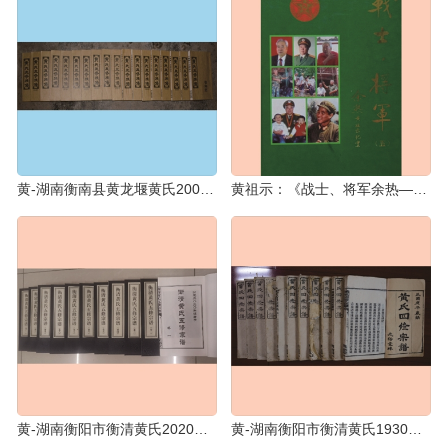
黄-湖南衡南县黄龙堰黄氏2005版《黄氏族谱》：本谱系膺祖盛源公位下谱，共18册
黄祖示：《战士、将军余热——黄祖示将军纪实》：1册，2009版，湖南衡阳市衡清黄氏
黄-湖南衡阳市衡清黄氏2020版《衡清黄氏五修宗谱》：全套11册，黄德富主修
黄-湖南衡阳市衡清黄氏1930版《黄氏四修族谱》：朝恩公位下，全套11册