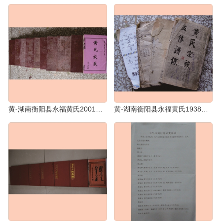
黄-湖南衡阳县永福黄氏2001版《黄氏六修族谱》：观公位下，共8册
黄-湖南衡阳县永福黄氏1938版《黄氏五修族谱》：观公位下，现存3册