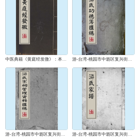
中医典籍《黄庭经发微》：本书是清代医家董德才编注的养生类中医文献，成书于清乾隆五十六年（1791年）
游-台湾-桃园市中坜区复兴街游氏1981版《游氏功德簿汇总》：24位游氏人丁功德簿。王姓改游姓，始祖宝生公
游-台湾-桃园市中坜区复兴街游氏1957版《游氏宗祠管理资料汇总》：王姓改游姓，始祖宝生公（王念八公）
游-台湾-桃园市中坜区复兴街游氏1921版《游氏家谱》：王姓改游姓，始祖宝生公（王念八公），自福建汀州府