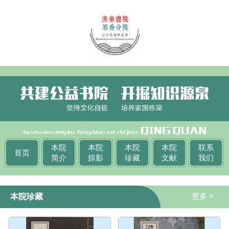
本院
本院
本院
本院
联系
首页
简介
掠影
珍藏
文献
我们
更多 >
本院珍藏