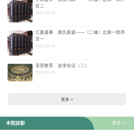
言二
2022-09-03
江夏盛事 黄氏新篇——《二修》总第一部序
言一
2022-09-03
圣贤教育 改变命运（二）
2022-08-29
更多 >
更多 >
本院掠影