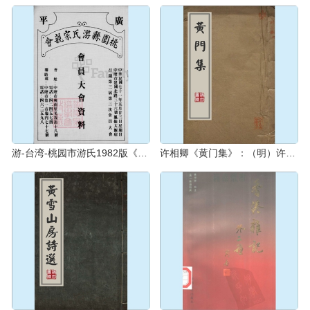
游-台湾-桃园市游氏1982版《桃园县游氏宗亲会会员大会资料》：内含“桃园县游氏宗亲会第二届三次会员大会
许相卿《黄门集》：（明）许相卿（1479-1557年）撰，相卿字伯台，号云村，浙江海宁人，正德进士，嘉靖年