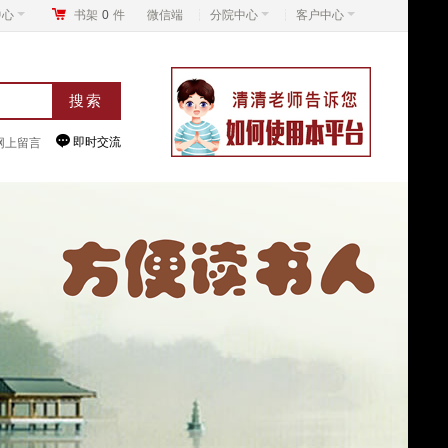
中心
书架
0
件
微信端
分院中心
客户中心

即时交流
网上留言