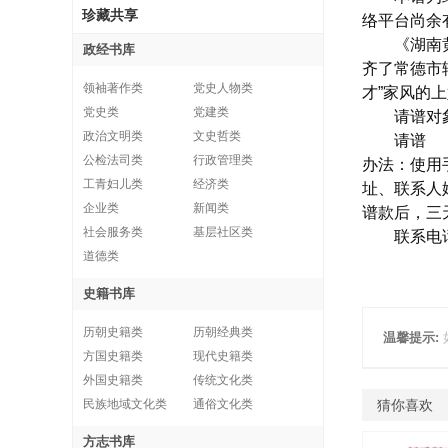
珍藏共享
络平台尚余
《湖南黄氏
政经书库
齐了常德市
领袖著作类
党史人物类
才”家风的
党史类
党建类
请谱对象：
政治文明类
文史哲类
请谱
公检法司类
行政管理类
办法：使用
工青妇儿类
经济类
址、联系人
企业类
新闻类
谱款后，三
社会服务类
基层社区类
联系电话：黄
道德类
史籍书库
历朝史籍类
历朝经典类
温馨提示:
方国史籍类
现代史籍类
外国史籍类
传统文化类
民族地域文化类
通俗文化类
猜你喜欢
方志书库