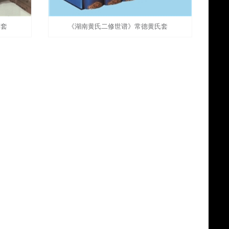
氏套
《湖南黄氏二修世谱》常德黄氏套