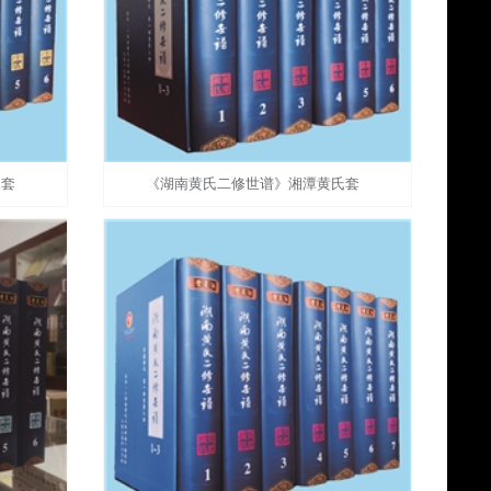
氏套
《湖南黄氏二修世谱》湘潭黄氏套