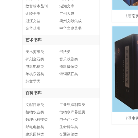
故宫珍本丛刊
湖湘文库
金陵全书
广州大典
《湖南
浙江文丛
衢州文献集成
金华丛书
中华文史丛书
艺术书库
美术剪纸类
书法类
碑刻金石类
音乐戏剧类
电影电视类
摄影摄像类
琴棋乐器类
诗词赋联类
纯文学类
百科书库
文献目录类
工业织造制造类
植物农业类
动物水产养殖类
《湖南
数理化科技类
电子产业类
邮电电信类
生命科学类
建筑园林类
交通运输类