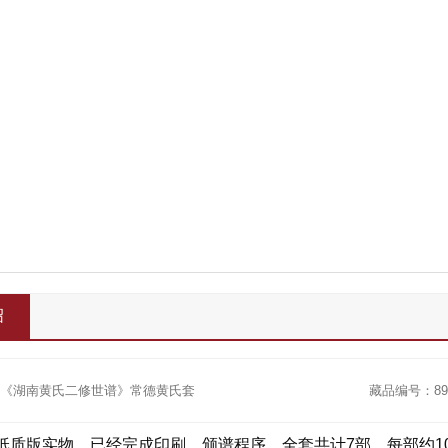
绍
《湖南黄氏二修世谱》常德黄氏套
藏品编号：890
版实物，已经完成印刷、颁谱程序。全套共计7部，每部约100