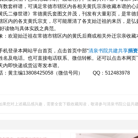
有数套样谱，可满足常德市辖区内各相关黄氏宗亲收藏本谱的心愿，
二修世谱》常德黄氏套图文并茂，刊发有大量彩页，是常德黄
辖区内的各支黄氏宗支，尽可能厘清了各支始迁祖的来历，是弘
上好读物与具体实践之典范。
欢迎始迁祖在常德市辖区内的黄氏后裔或相关外迁宗亲收藏
手机登录本网站平台首页，点击首页中部“
清泉书院共建共享
捐资
姓名及电话。也可直接电话联系、微信转帐。还可以点击本网页下
天内即快递或货运寄发本谱。
主编13808425058（微信号同） QQ：512483978
如果您对上述藏品感兴趣，需要全套下载收藏阅读，敬请参与清泉书院公益共建