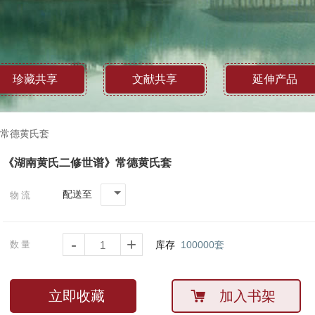
珍藏共享
文献共享
延伸产品
常德黄氏套
《湖南黄氏二修世谱》常德黄氏套
配送至
物流
-
+
数量
库存
100000
套
立即收藏
加入书架