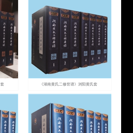
氏套
《湖南黄氏二修世谱》浏阳黄氏套