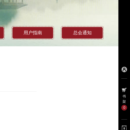
用户指南
总会通知
书
架
0