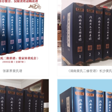
张家界黄氏谱
《湖南黄氏二修世谱》长沙黄