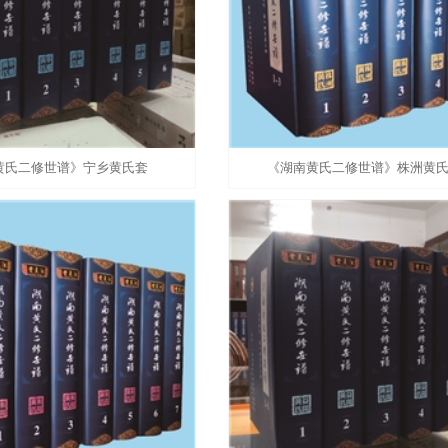
黄氏二修世谱》宁乡黄氏套
《湖南黄氏二修世谱》株洲黄