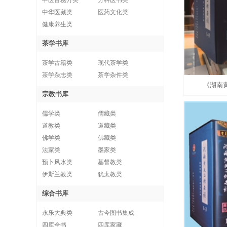
中医古秘方类
分科医书类
中华医藏类
医药文化类
健康养生类
茶学书库
茶学古籍类
现代茶学类
茶学杂志类
茶学杂件类
《湖南
宗教书库
儒学类
儒藏类
道教类
道藏类
佛学类
佛藏类
法家类
墨家类
预卜风水类
基督教类
伊斯兰教类
犹太教类
综合书库
永乐大典类
古今图书集成
四库全书
四库家藏