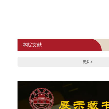
1
2
3
本院文献
更多 >