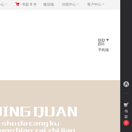
中心
书架
0
件
微信端
分院中心
客户中心
手机端
书
架
0